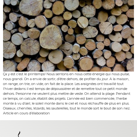
Ça y est c’est le printemps! Nous sentons en nous cette énergie qui nous pulse,
nous grandi. On a envie de sortir, d’être dehors, de profiter du jour. A la maison,
on range, on trie, on vide, on fait de la place. Les araignées ont travaillé tout
l’hiver dedans il est temps de dépoussiérer et de remettre tout ce petit monde
dehors. Personne ne veulent plus mettre de veste. On attend la plage. Pendant
ce temps, on calcule, établit des projets. L’année est bien commencée, l’herbe
monte à vu d’œil, le soleil monte dans le ciel et nous réchauffe de plus en plus.
Oiseaux, chenilles, lézards, les sauterelles, tout le monde sort le bout de son nez.
Article en cours d’élaboration