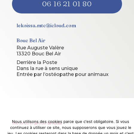
06 16 21 01 80
lekoissa.mtc@icloud.com
Bouc Bel Air
Rue Auguste Valère
13320 Bouc Bel Air
Derrière la Poste
Dans la rue à sens unique
Entrée par l’ostéopathe pour animaux
© 2026 Le Koissa. Tous droits réservés.
Nous utilisons des cookies parce que c'est obligatoire. Si vous
Site conçu et géré par
Le Koissa
continuez à utiliser ce site, nous supposerons que vous jouez le
jeu. Les cookies resteront dans la base de donnée un mois et c'est