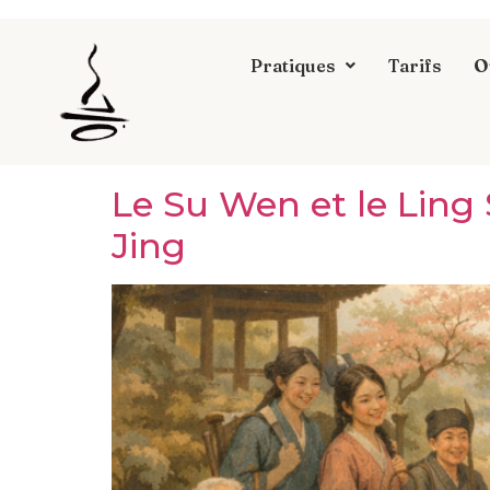
Pratiques
Tarifs
O
Le Su Wen et le Ling
Jing