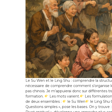
Le Su Wen et le Ling Shu : comprendre la structure
nécessaire de comprendre comment s’organise le t
pas chinois. Je m’appuierai donc sur différentes
formation.
Les mots varient.
Les formulation
de deux ensembles :
le Su Wen
le Ling Shu 
Questions simples », pose les bases. On y trouve 
Pivot spirituel », développe une approche plus co