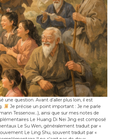
ne question. Avant d’aller plus loin, il est
g.
Je précise un point important : Je ne parle
ermann Tessenow…), ainsi que sur mes notes de
complémentaires Le Huang Di Nei Jing est composé
mentaux Le Su Wen, généralement traduit par «
ouvement Le Ling Shu, souvent traduit par «
 complémentaire Il ne s’agit pas de deux