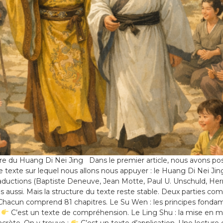
 du Huang Di Nei Jing Dans le premier article, nous avons posé u
exte sur lequel nous allons nous appuyer : le Huang Di Nei Jin
 traductions (Baptiste Deneuve, Jean Motte, Paul U. Unschuld, H
s aussi. Mais la structure du texte reste stable. Deux parties 
Chacun comprend 81 chapitres. Le Su Wen : les principes fonda
:
C’est un texte de compréhension. Le Ling Shu : la mise en m
ncrète. On y trouve :
C’est un texte d’application. Une lecture