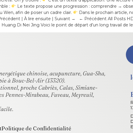
mble :
Le texte propose une progression : comprendre → obse
u Wen, afin de poser un cadre clair.
Dans le prochain article, 
 Précédent | À lire ensuite | Suivant → ← Précédent All Posts 
ang Di Nei Jing Voici le point de départ d’un long travail de 
 énergétique chinoise, acupuncture, Gua-Sha,
pie à Bouc-Bel-Air (13320).
otionnel, proche Cabriès, Calas, Simiane-
es Pennes-Mirabeau, Fuveau, Meyreuil,
R
1
acile.
D
D
E
t
Politique de Confidentialité