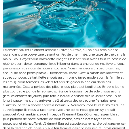
L’élément Eau est l’élément associé à l’hiver, au froid, au noir, au besoin de se
rouler dans une couverture devant un feu de cheminée, une tasse de thé dans la
main… Vous voyez vous dans cette image? En hiver nous avons tous ce besoin de
régénération, de se recroqueviller, d’hiberner dans la chaleur de nos foyers. Nous
prenons soin de nous, de notre entourage. Nous mangeons un peu plus gras,
chaud, de bons petits plats qui tiennent au corps. C’est la saison des raclettes et
autres concours de tartiflette arrosés au vin blanc (avec modération, la famille et
les amis). Nous fermons les volets tôt afin de garder la chaleur dans nos
maisonnées. C’est la période des pilou-pilous, plaids, et bouillottes. Entre le jour le
plus court et le jour de la reprise discrète de la croissance du soleil, nous avons
gâté les enfants de jouets, puis fêté la nouvelle année solaire. Janvier est un peu
long à passer mais on y arrive entre 2 gâteaux des rois et une frangipane en
allant souhaiter la bonne année à nos aïeux. Nous écoutons leurs histoires d’une
autre époque. Ils nous la racontent avec une petite nostalgie, on s’y croirait
presque! Voici l’ambiance de l’hiver, de l’élément Eau. Où on est rassemblé au
plus profond de notre histoire, de nous même, près de notre foyer, ce feu
protecteur et réchauffant. L’élément Eau est associé aux reins, droit et gauche, car
dans la tradition chinoise, il y a le feu familial, des origines, je dirai, grossièrement.