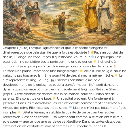
Chapitre 1 (suite) Lorsque l’âge avance et que la capacité d’engendrer
diminue,est-ce que cela signifie que la force est épuisée ?
Face au constat du
déclin, Huangdi ne conclut pas. Il questionne. Pourquoi ?
Ce “pourquoi” est
essentiel. Il ne considère pas la perte comme une évidence.
Il cherche à
comprendre ce qui la provoque. Une image pour comprendre : la bougie
Faisons une pause. Reprenons une image simple :
celle d’une bougie. Nous ne
naissons pas tous avec la même quantité de cire,ni avec la même mèche.
La
cire représente le Jing. Le Jing (精, Essence) constitue la racine du
développement, de la croissance et de la transformation. Il s’inscrit dans une
dynamique plus large où interviennent également le Qi (souffle) et le Shen
(esprit). Cette essence est transmise à la naissance, issue de l’union des deux
parents. Elle constitue une base.
Un capital précieux. Un fondement à
préserver. Dans les textes classiques, elle est décrite comme étant conservée au
niveau des reins. Elle n’est pas inépuisable.
Mais elle n’est pas totalement figée
non plus.
L’état intérieur, la stabilité, la qualité de vie peuvent en soutenir
l’expression. C’est dans cet axe — souvent décrit comme la relation entre le rein
et le cœur — que se joue une partie de cet équilibre. Dans les textes classiques,
cette notion est centrale et revient comme un fil conducteur dans la