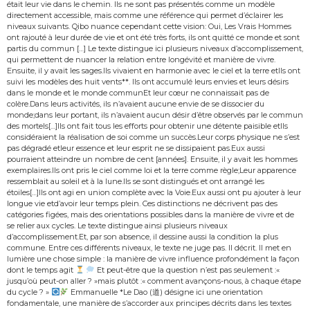
était leur vie dans le chemin. Ils ne sont pas présentés comme un modèle
directement accessible, mais comme une référence qui permet d’éclairer les
niveaux suivants. Qibo nuance cependant cette vision: Oui, Les Vrais Hommes
ont rajouté à leur durée de vie et ont été très forts, ils ont quitté ce monde et sont
partis du commun […] Le texte distingue ici plusieurs niveaux d’accomplissement,
qui permettent de nuancer la relation entre longévité et manière de vivre.
Ensuite, il y avait les sages.Ils vivaient en harmonie avec le ciel et la terre etIls ont
suivi les modèles des huit vents**. Ils ont accumulé leurs envies et leurs désirs
dans le monde et le monde communEt leur cœur ne connaissait pas de
colère.Dans leurs activités, ils n’avaient aucune envie de se dissocier du
monde;dans leur portant, ils n’avaient aucun désir d’être observés par le commun
des mortels[…]Ils ont fait tous les efforts pour obtenir une détente paisible etIls
considéraient la réalisation de soi comme un succès.Leur corps physique ne s’est
pas dégradé etleur essence et leur esprit ne se dissipaient pas.Eux aussi
pourraient atteindre un nombre de cent [années]. Ensuite, il y avait les hommes
exemplaires.Ils ont pris le ciel comme loi et la terre comme règle;Leur apparence
ressemblait au soleil et à la lune.Ils se sont distingués et ont arrangé les
étoiles[…]Ils ont agi en union complète avec la Voie.Eux aussi ont pu ajouter à leur
longue vie etd’avoir leur temps plein. Ces distinctions ne décrivent pas des
catégories figées, mais des orientations possibles dans la manière de vivre et de
se relier aux cycles. Le texte distingue ainsi plusieurs niveaux
d’accomplissement.Et, par son absence, il dessine aussi la condition la plus
commune. Entre ces différents niveaux, le texte ne juge pas. Il décrit. Il met en
lumière une chose simple : la manière de vivre influence profondément la façon
dont le temps agit
Et peut-être que la question n’est pas seulement :«
jusqu’où peut-on aller ? »mais plutôt :« comment avançons-nous, à chaque étape
du cycle ? »
Emmanuelle *Le Dao (道) désigne ici une orientation
fondamentale, une manière de s’accorder aux principes décrits dans les textes