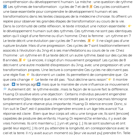
compréhension du développement humain. La mèche : une question de rythme
Les rythmes de transformation : cycles de 7 et de 8
Ces cycles constituent
une base essentielle pour comprendre le développement humain et ses
transformations dans les textes classiques de la médecine chinoise. Ils offrent un
repère pour observer les grandes étapes de transformation au cours de la vie.
Dans la continuité de cette réflexion, le texte introduit une notion essentielle :
le développement humain suit des rythmes. Ces rythmes ne sont pas identiques
selon qu’il s’agit d’une femme ou d’un homme. Chez la femme : un rythme en 7
Le texte décrit une évolution par cycles de 7 années.
Il ne s’agit pas d’une
rupture brutale. Mais d’une progression. Ces cycles de 7 sont traditionnellement
associés à l’évolution du Jing et à ses manifestations au cours de la vie. Chez
l’homme : un rythme en 8 Le texte décrit un autre rythme, basé sur des cycles de
8 années.
Là encore, il s’agit d’un mouvement progressif. Les cycles de 8
décrivent une autre modalité d’expression du Jing, avec une progression et une
transformation propres. Une lecture à comprendre Ces cycles ne décrivent pas
une règle fixe.
Ils donnent un cadre. Ils permettent de comprendre que : Ce
que cela change
Le texte ne dit pas : “tout décline sans raison”
Il montre
que :
le temps agit
mais que la manière de vivre influence ce mouvement
Autrement dit : le rythme existe…mais la façon de le suivre fait la différence.
Huang Di soulève alors une objection : Certains individus peuvent engendrer
tardivement.Qibo répond que cela ne contredit pas le principe,mais témoigne
simplement d’une réserve plus importante. Huang Di relance encore: Donc, si
l’on suit le Dao*, est-il possible d’engendrer encore à un âge très avancé ?La
réponse est claire : Bien que leur corps ait vécu une longue vie, Ils sont [encore]
capables de produire des enfants. Huang Di reprend:J’ai entendu, il y avait de
vrais hommes. Ils ont maintenu […] yin et yang. […] Ils se sont soutenus et ont
gardé leur esprit.[…] Ils ont pu atteindre la longévité, en correspondance avec le
ciel et la terre. Il n’y avait aucun moment où [leur vie aurait pu] prendre fin. Telle