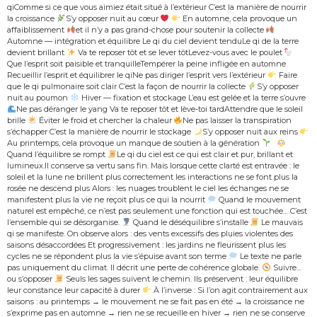
qiComme si ce que vous aimiez était situé à l’extérieur C’est la manière de nourrir
la croissance
S’y opposer nuit au cœur
En automne, cela provoque un
affaiblissement
et il n’y a pas grand-chose pour soutenir la collecte
Automne — intégration et équilibre Le qi du ciel devient tenduLe qi de la terre
devient brillant
Va te reposer tôt et se lever tôtLevez-vous avec le poulet
Que l’esprit soit paisible et tranquilleTempérer la peine infligée en automne
Recueillir l’esprit et équilibrer le qiNe pas diriger l’esprit vers l’extérieur
Faire
que le qi pulmonaire soit clair C’est la façon de nourrir la collecte
S’y opposer
nuit au poumon
Hiver — fixation et stockage L’eau est gelée et la terre s’ouvre
Ne pas déranger le yang Va te reposer tôt et lève-toi tardAttendre que le soleil
brille
Éviter le froid et chercher la chaleur
Ne pas laisser la transpiration
s’échapper C’est la manière de nourrir le stockage
S’y opposer nuit aux reins
Au printemps, cela provoque un manque de soutien à la génération
Quand l’équilibre se rompt
Le qi du ciel est ce qui est clair et pur, brillant et
lumineux.Il conserve sa vertu sans fin. Mais lorsque cette clarté est entravée : le
soleil et la lune ne brillent plus correctement les interactions ne se font plus la
rosée ne descend plus Alors : les nuages troublent le ciel les échanges ne se
manifestent plus la vie ne reçoit plus ce qui la nourrit
Quand le mouvement
naturel est empêché, ce n’est pas seulement une fonction qui est touchée… C’est
l’ensemble qui se désorganise.
Quand le déséquilibre s’installe
Le mauvais
qi se manifeste. On observe alors : des vents excessifs des pluies violentes des
saisons désaccordées Et progressivement : les jardins ne fleurissent plus les
cycles ne se répondent plus la vie s’épuise avant son terme
Le texte ne parle
pas uniquement du climat. Il décrit une perte de cohérence globale.
Suivre…
ou s’opposer
Seuls les sages suivent le chemin. Ils préservent : leur équilibre
leur constance leur capacité à durer
À l’inverse : Si l’on agit contrairement aux
saisons : au printemps → le mouvement ne se fait pas en été → la croissance ne
s’exprime pas en automne → rien ne se recueille en hiver → rien ne se conserve