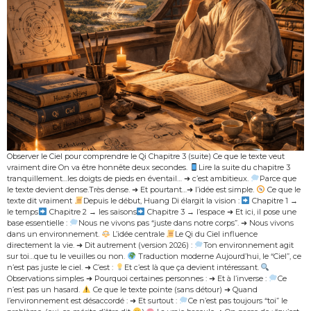
Observer le Ciel pour comprendre le Qi Chapitre 3 (suite) Ce que le texte veut
vraiment dire On va être honnête deux secondes.
Lire la suite du chapitre 3
tranquillement…les doigts de pieds en éventail… ➜ c’est ambitieux.
Parce que
le texte devient dense.Très dense. ➜ Et pourtant…➜ l’idée est simple.
Ce que le
texte dit vraiment
Depuis le début, Huang Di élargit la vision :
Chapitre 1 →
le temps
Chapitre 2 → les saisons
Chapitre 3 → l’espace ➜ Et ici, il pose une
base essentielle :
Nous ne vivons pas “juste dans notre corps”. ➜ Nous vivons
dans un environnement.
L’idée centrale
Le Qi du Ciel influence
directement la vie. ➜ Dit autrement (version 2026) :
Ton environnement agit
sur toi…que tu le veuilles ou non.
Traduction moderne Aujourd’hui, le “Ciel”, ce
n’est pas juste le ciel. ➜ C’est :
Et c’est là que ça devient intéressant.
Observations simples ➜ Pourquoi certaines personnes : ➜ Et à l’inverse :
Ce
n’est pas un hasard.
Ce que le texte pointe (sans détour) ➜ Quand
l’environnement est désaccordé : ➜ Et surtout :
Ce n’est pas toujours “toi” le