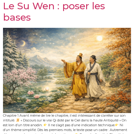
Le Su Wen : poser les
bases
Chapitre 1 Avant même de lire le chapitre, il est intéressant de s’arrêter sur son
intitulé.
« Discours sur le vrai Qi doté par le Ciel dans la haute Antiquité » On
est loin d’un titre anodin.
Il ne s’agit pas d’une indication technique.
Ni
d’un thème simplifié. Dès les premiers mots, le texte pose un cadre : Autrement