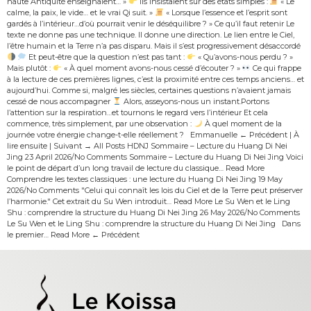
haute Antiquité enseignaient… »
ils insistaient sur des états simples :
« Le
calme, la paix, le vide… et le vrai Qi suit. »
« Lorsque l’essence et l’esprit sont
gardés à l’intérieur…d’où pourrait venir le déséquilibre ? » Ce qu’il faut retenir Le
texte ne donne pas une technique. Il donne une direction. Le lien entre le Ciel,
l’être humain et la Terre n’a pas disparu. Mais il s’est progressivement désaccordé
Et peut-être que la question n’est pas tant :
« Qu’avons-nous perdu ? »
Mais plutôt :
« À quel moment avons-nous cessé d’écouter ? »
Ce qui frappe
à la lecture de ces premières lignes, c’est la proximité entre ces temps anciens… et
aujourd’hui. Comme si, malgré les siècles, certaines questions n’avaient jamais
cessé de nous accompagner
Alors, asseyons-nous un instant.Portons
l’attention sur la respiration…et tournons le regard vers l’intérieur Et cela
commence, très simplement, par une observation :
À quel moment de la
journée votre énergie change-t-elle réellement ? Emmanuelle ← Précédent | À
lire ensuite | Suivant → All Posts HDNJ Sommaire – Lecture du Huang Di Nei
Jing 23 April 2026/No Comments Sommaire – Lecture du Huang Di Nei Jing Voici
le point de départ d’un long travail de lecture du classique… Read More
Comprendre les textes classiques : une lecture du Huang Di Nei Jing 19 May
2026/No Comments "Celui qui connaît les lois du Ciel et de la Terre peut préserver
l’harmonie." Cet extrait du Su Wen introduit… Read More Le Su Wen et le Ling
Shu : comprendre la structure du Huang Di Nei Jing 26 May 2026/No Comments
Le Su Wen et le Ling Shu : comprendre la structure du Huang Di Nei Jing Dans
le premier… Read More ← Précédent