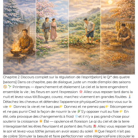
Chapitre 2 Discours complet sur la régulation de l’esprit[selon] le Qi* des quatre
[saisons] Dans ce chapitre, pas de dialogue, juste un mode d’emploi des saisons
Printemps — épanchement et étalement Le ciel et la terre engendrent
ensemble la vie ; les fleurs en sont l’expression
Allez vous reposer tard dans la
nuit et levez-vous tôt.Bougez, courez, marchez vivement en grandes foulées
Détachez les cheveux et détendez l’apparence physiqueConcentrez-vous sur la
vie
Donnez la vie et ne tuez pas
Donnez et ne prenez pas
Récompenser
et ne pas punir C’est la façon de nourrir la vie
S’y opposer nuit au foie
En
été, cela provoque des changements à froid
et il n’y a pas grand-chose pour
soutenir la croissance
Été — opulence et floraison Le qi du ciel et de la terre
interagissentet les êtres fleurissent et portent des fruits
Allez vous reposer tard
le soir et levez-vous tôtNe jamais en avoir assez du soleil
Que l’esprit n’ait pas
de colère Stimuler la beauté et faire perfectionner votre éléganceFaire s’écouler le