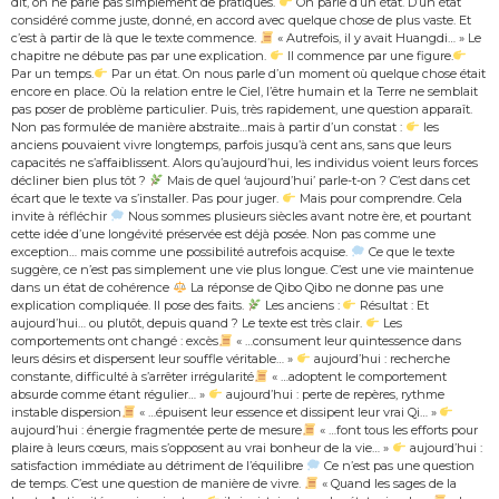
dit, on ne parle pas simplement de pratiques.
On parle d’un état. D’un état
considéré comme juste, donné, en accord avec quelque chose de plus vaste. Et
c’est à partir de là que le texte commence.
« Autrefois, il y avait Huangdi… » Le
chapitre ne débute pas par une explication.
Il commence par une figure.
Par un temps.
Par un état. On nous parle d’un moment où quelque chose était
encore en place. Où la relation entre le Ciel, l’être humain et la Terre ne semblait
pas poser de problème particulier. Puis, très rapidement, une question apparaît.
Non pas formulée de manière abstraite…mais à partir d’un constat :
les
anciens pouvaient vivre longtemps, parfois jusqu’à cent ans, sans que leurs
capacités ne s’affaiblissent. Alors qu’aujourd’hui, les individus voient leurs forces
décliner bien plus tôt ?
Mais de quel ‘aujourd’hui’ parle-t-on ? C’est dans cet
écart que le texte va s’installer. Pas pour juger.
Mais pour comprendre. Cela
invite à réfléchir
Nous sommes plusieurs siècles avant notre ère, et pourtant
cette idée d’une longévité préservée est déjà posée. Non pas comme une
exception… mais comme une possibilité autrefois acquise.
Ce que le texte
suggère, ce n’est pas simplement une vie plus longue. C’est une vie maintenue
dans un état de cohérence
La réponse de Qibo Qibo ne donne pas une
explication compliquée. Il pose des faits.
Les anciens :
Résultat : Et
aujourd’hui… ou plutôt, depuis quand ? Le texte est très clair.
Les
comportements ont changé : excès
« …consument leur quintessence dans
leurs désirs et dispersent leur souffle véritable… »
aujourd’hui : recherche
constante, difficulté à s’arrêter irrégularité
« …adoptent le comportement
absurde comme étant régulier… »
aujourd’hui : perte de repères, rythme
instable dispersion
« …épuisent leur essence et dissipent leur vrai Qi… »
aujourd’hui : énergie fragmentée perte de mesure
« …font tous les efforts pour
plaire à leurs cœurs, mais s’opposent au vrai bonheur de la vie… »
aujourd’hui :
satisfaction immédiate au détriment de l’équilibre
Ce n’est pas une question
de temps. C’est une question de manière de vivre.
« Quand les sages de la