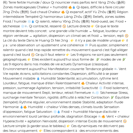
州) Terre fertile Humide / doux Qi nourricier mais parfois lent Yáng Zhōu (扬州)
Zones marécageuses Chaleur + humidité
Qi épais, difficile à faire circuler
Jīng Zhōu (荆州) Sud chaud Chaleur
Qi expansif, actif Yù Zhōu (豫州) Région
intermédiaire Tempéré Qi harmonieux Liáng Zhōu (梁州) Reliefs, zones isolées
Froid / humide
Qi ralenti, retenu Yōng Zhōu (雍州) Nord-ouest, sec Froid +
sécheresse
Qi contracté, resserré
Lecture directe
Ce que le texte
montre devient très concret : une grande ville humide → fatigue, lourdeur une
région venteuse → agitation, dispersion un climat sec et froid → tension, repli
La clé du texte Dans le Huang Di Nei Jing :
il n’y a pas de modèle unique
il
y a : une observation un ajustement une cohérence
Puis ajuster, simplement :
ralentir quand c’est trop rapide remettre du mouvement quand c’est figé alléger
quand c’est lourd
Ce qu’il faut retenir
Les 9 régions ne sont pas seulement
géographiques
Elles existent aujourd’hui sous forme de :
modes de vie
Les 9 régions dans nos modes de vie actuels Dynamique (classique)
Environnement aujourd’hui Manifestation courante Tendance globale
Vent
Vie rapide, écrans, sollicitations constantes Dispersion, difficulté à se poser
Mouvement instable
Humidité Sédentarité, accumulation, rythme lent
Lourdeur, fatigue, manque d’élan Ralentissement
Chaleur Activité intense,
pression, surmenage Agitation, tension, irritabilité Suractivité
Froid Isolement,
manque de mouvement Repli, lenteur, retrait Fermeture
Sécheresse Stress,
surcharge mentale Tension, rigidité, difficulté à relâcher Contraction
Équilibre
(tempéré) Rythme régulier, environnement stable Stabilité, adaptation fluide
Harmonie
Humidité + chaleur Villes denses, climats lourds Sensation
d’oppression, fatigue Saturation
Froid + humidité Manque d’activité +
environnement lourd Lenteur profonde, stagnation Blocage
Vent + chaleur
Hyperactivité + agitation Nervosité, dispersion intense Excès de mouvement
Lecture simple (à garder sous le tableau)
Ces dynamiques ne décrivent pas
des lieux uniquement.
Elles correspondent à : des environnements des