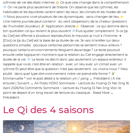
rythmes de vie des états internes
Ce que cela change dans la compréhension
On ne parle plus seulement de théorie. On observe que les rythmes, les
habitudes et les équilibres varient selon les lieux, les climats et les modes de vie.
Nous pouvons vivre plusieurs de ces dynamiques… sans changer de lieu.
Une même journée peut contenir : du vent (dispersion) de la chaleur (pression)
de l’humidité (lourdeur)
Application directe
Observer : ce qui domine dans
ton quotidien ce qui revient le plus souvent
Puis ajuster, simplement. Si ce [qi
du Ciel] est offensé à plusieurs reprises,Alors le mauvais qi nuit à l’homme. ➜
[D’où] ce [qi du Ciel] est la base de sa durée de vie. Je vais m’arrêter sur deux
questions simples : pourquoi certaines personnes se sentent mieux ailleurs ?
pourquoi certains environnements fatiguent davantage ? Le texte poursuit
ensuite cette logique en montrant que la relation au Ciel engage directement la
durée de la vie.
Le texte ne décrit donc pas seulement un espace extérieur. Il
rappelle que vivre, c’est être en relation : avec un lieu avec un climat avec un
rythme Et peut-être que la question n’est pas seulement : où vivons-nous ? Mais
plutôt : dans quel type d’environnement notre vie prend-elle forme ?
Emmanuelle * voir le post dédié à la relation yin / yang ← Précédent | À lire
ensuite | Suivant → All Posts HDNJ Sommaire – Lecture du Huang Di Nei Jing 16
April 2026/No Comments Sommaire – Lecture du Huang Di Nei Jing Voici le
point de départ d’un long travail de lecture du classique… Read More ←
Précédent
Le Qi des 4 saisons