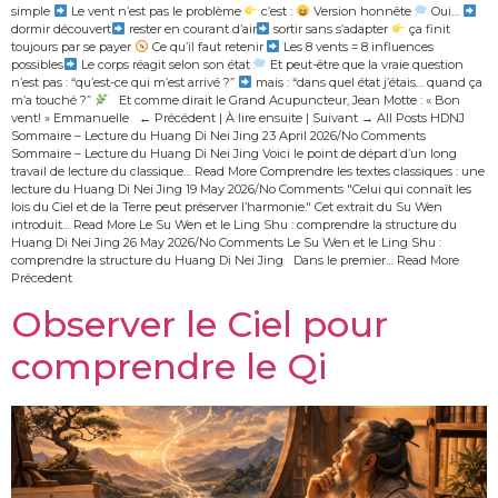
simple
Le vent n’est pas le problème
c’est :
Version honnête
Oui…
dormir découvert
rester en courant d’air
sortir sans s’adapter
ça finit
toujours par se payer
Ce qu’il faut retenir
Les 8 vents = 8 influences
possibles
Le corps réagit selon son état
Et peut-être que la vraie question
n’est pas : “qu’est-ce qui m’est arrivé ?”
mais : “dans quel état j’étais… quand ça
m’a touché ?”
Et comme dirait le Grand Acupuncteur, Jean Motte : « Bon
vent! » Emmanuelle ← Précédent | À lire ensuite | Suivant → All Posts HDNJ
Sommaire – Lecture du Huang Di Nei Jing 23 April 2026/No Comments
Sommaire – Lecture du Huang Di Nei Jing Voici le point de départ d’un long
travail de lecture du classique… Read More Comprendre les textes classiques : une
lecture du Huang Di Nei Jing 19 May 2026/No Comments "Celui qui connaît les
lois du Ciel et de la Terre peut préserver l’harmonie." Cet extrait du Su Wen
introduit… Read More Le Su Wen et le Ling Shu : comprendre la structure du
Huang Di Nei Jing 26 May 2026/No Comments Le Su Wen et le Ling Shu :
comprendre la structure du Huang Di Nei Jing Dans le premier… Read More
Précedent
Observer le Ciel pour
comprendre le Qi