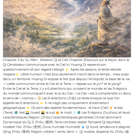
Chapitre 3 du Su Wen : Rélation Qi et Ciel Chapitre 3Discours sur la façon dont le
Qi Générateur communique avec le Ciel Ici Huang Di reprend son
questionnement et son regard s’élargit.
Après les saisons, le texte aborde
l’espace.
L’être humain n’est plus seulement inscrit dans le temps… mais aussi
dans un territoire. Huang Di expose le fait que depuis l’Antiquité, la base de la vie
— cette communion entre le Ciel et la Terre — repose sur le yin* et le yang*.
Entre le Ciel et la Terre, il y a 6 directions qui unissent le monde, et les 9 régions
du monde communiquent avec le qi du Ciel. « Le Ciel » est à comprendre ici dans
le sens de « cosmos ».
Les 6 directions (六合) Le texte évoque ce que l’on
appelle les 6 directions.
Il ne s’agit pas uniquement d’orientation
géographique.
Ce sont des repères fondamentaux : le haut (Ciel)
le bas
(Terre)
l’est
l’ouest
le sud
le nord
Les 9 régions (Jiuzhou) et leurs
caractéristiques Région (Zhōu) Caractéristiques générales Climat dominant
Dynamique du Qi Jì Zhōu (冀州) Terre centrale, stable Tempéré Qi équilibré,
modéré Yǎn Zhōu (兖州) Zone humide Humidité
Qi lourd, tendance à stagner
Qīng Zhōu (青州) Région côtière / vents Vent
Qi mobile, dispersé Xú Zhōu (徐