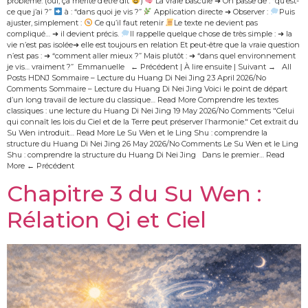
problème. (oui, ça mérite d’être dit
)
La vraie bascule ➜ On passe de : “qu’est-
ce que j’ai ?”
à : “dans quoi je vis ?”
Application directe ➜ Observer :
Puis
ajuster, simplement :
Ce qu’il faut retenir
Le texte ne devient pas
compliqué… ➜ il devient précis.
Il rappelle quelque chose de très simple : ➜ la
vie n’est pas isolée➜ elle est toujours en relation Et peut-être que la vraie question
n’est pas : ➜ “comment aller mieux ?” Mais plutôt : ➜ “dans quel environnement
je vis… vraiment ?” Emmanuelle ← Précédent | À lire ensuite | Suivant → All
Posts HDNJ Sommaire – Lecture du Huang Di Nei Jing 23 April 2026/No
Comments Sommaire – Lecture du Huang Di Nei Jing Voici le point de départ
d’un long travail de lecture du classique… Read More Comprendre les textes
classiques : une lecture du Huang Di Nei Jing 19 May 2026/No Comments "Celui
qui connaît les lois du Ciel et de la Terre peut préserver l’harmonie." Cet extrait du
Su Wen introduit… Read More Le Su Wen et le Ling Shu : comprendre la
structure du Huang Di Nei Jing 26 May 2026/No Comments Le Su Wen et le Ling
Shu : comprendre la structure du Huang Di Nei Jing Dans le premier… Read
More ← Précédent
Chapitre 3 du Su Wen :
Rélation Qi et Ciel