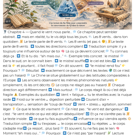
Chapitre 4 — Quand le vent nous parle…
Ce chapitre peut sembler
abstrait…
mais en réalité, tu le vis déjà tous les jours.
Les 8 vents… dans ton
quotidien
Le texte parle de 8 vents.
Les 8 vents (et pas 4
)
Le texte
parle de 8 vents :
toutes les directions comptent
Traduction simple :il y a
toujours une influence autour de toi
Là où ça devient concret
Tu connais
déjà ça :
Et là tu dis : “ah mais oui…”
Exemple très concret : le mistral
Dans le sud, on le connaît bien :
le mistral souffle
le ciel est bleu
le soleil
est là
et pourtant… il fait froid
On dit souvent :
“le mistral rend fou”
Pourquoi ?
Résultat :
exactement ce que décrivent les textes
Et ce n’est
pas un hasard
La Chine se situe globalement sur des latitudes comparables à
l’Europe.
Les anciens observaient les mêmes phénomènes naturels
simplement, ils les ont décrits
Le corps ne réagit pas au hasard
Chaque
direction agit différemment
Mais surtout :
Le corps réagit là où c’est déjà
fragile
Exemples du quotidien
Vent + fatigue→ tu te réveilles avec la nuque
raide
Froid sur le ventre→ digestion perturbée
Courant d’air +
transpiration→ sensation de “coup de froid”
Vent + stress→ agitation, sommeil
léger
Ce que le texte dit vraiment
Ce n’est pas : “le vent est dangereux”
c’est : “le vent révèle ce qui est déjà en déséquilibre”
Et ça ne s’arrête pas là
Le texte insiste :
ce que tu fais aujourd’hui
influence ce qui viendra après
Traduction simple
tu t’exposes → le corps encaisse
tu répètes → le corps
s’adapte mal
ça ressort… plus tard
Et souvent, tu ne fais pas le lien
Moment “ah mais oui…”
Pourquoi :
Ce n’est pas “par hasard”
Lecture