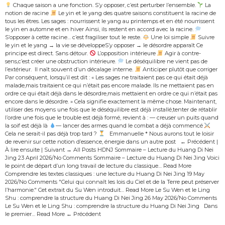
Chaque saison a une fonction. S’y opposer, c’est perturber l’ensemble.
La
notion de racine
Le yin et le yang des quatre saisons constituent la racine de
tous les êtres. Les sages : nourrissent le yang au printemps et en été nourrissent
le yin en automne et en hiver Ainsi, ils restent en accord avec la racine.
S’opposer à cette racine… c’est fragiliser tout le reste.
Une loi simple
Suivre
le yin et le yang → la vie se développeS’y opposer → le désordre apparaît Ce
principe est direct. Sans détour.
L’opposition intérieure
Agir à contre-
sens,c’est créer une obstruction intérieure.
Le déséquilibre ne vient pas de
l’extérieur. Il naît souvent d’un décalage interne.
Anticiper plutôt que corriger
Par conséquent, lorsqu’il est dit : « Les sages ne traitaient pas ce qui était déjà
malade,mais traitaient ce qui n’était pas encore malade. Ils ne mettaient pas en
ordre ce qui était déjà dans le désordre,mais mettaient en ordre ce qui n’était pas
encore dans le désordre. » Cela signifie exactement la même chose. Maintenant,
utiliser des moyens une fois que le déséquilibre est déjà installé,tenter de rétablir
l’ordre une fois que le trouble est déjà formé, revient à : — creuser un puits quand
la soif est déjà là
— lancer des armes quand le combat a déjà commencé
Cela ne serait-il pas déjà trop tard ?
Emmanuelle * Nous aurons tout le loisir
de revenir sur cette notion d’essence, énergie dans un autre post ← Précédent |
À lire ensuite | Suivant → All Posts HDNJ Sommaire – Lecture du Huang Di Nei
Jing 23 April 2026/No Comments Sommaire – Lecture du Huang Di Nei Jing Voici
le point de départ d’un long travail de lecture du classique… Read More
Comprendre les textes classiques : une lecture du Huang Di Nei Jing 19 May
2026/No Comments "Celui qui connaît les lois du Ciel et de la Terre peut préserver
l’harmonie." Cet extrait du Su Wen introduit… Read More Le Su Wen et le Ling
Shu : comprendre la structure du Huang Di Nei Jing 26 May 2026/No Comments
Le Su Wen et le Ling Shu : comprendre la structure du Huang Di Nei Jing Dans
le premier… Read More ← Précédent