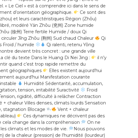
l. « Le Ciel » est à comprendre ici dans le sens de
uement d’orientation géographique.
Ce sont des
zhou) et leurs caractéristiques Région (Zhōu)
quilibré, modéré Yǎn Zhōu (兖州) Zone humide
Zhōu (徐州) Terre fertile Humide / doux Qi
aire circuler Jīng Zhōu (荆州) Sud chaud Chaleur
Qi
s Froid / humide
Qi ralenti, retenu Yōng
ontre devient très concret : une grande ville
a clé du texte Dans le Huang Di Nei Jing :
il n’y
entir quand c’est trop rapide remettre du
ement géographiques
Elles existent aujourd’hui
ement aujourd’hui Manifestation courante
 instable
Humidité Sédentarité, accumulation,
ation, tension, irritabilité Suractivité
Froid
ion, rigidité, difficulté à relâcher Contraction
+ chaleur Villes denses, climats lourds Sensation
e, stagnation Blocage
Vent + chaleur
tableau)
Ces dynamiques ne décrivent pas des
 cela change dans la compréhension
On ne
 les climats et les modes de vie.
Nous pouvons
de la chaleur (pression) de l’humidité (lourdeur)