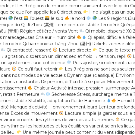
le monde, et les 9 régions du monde communiquent avec le qi du Cie
ue ce que l’on appelle les 6 directions.
Il ne s’agit pas uniq
rre)
l’est
l’ouest
le sud
le nord
Les 9 régions (Jiu
amique du Qi Jì Zhōu (冀州) Terre centrale, stable Tempéré Qi é
hōu (青州) Région côtière / vents Vent
Qi mobile, dispersé Xú 
nes marécageuses Chaleur + humidité
Qi épais, difficile à f
re Tempéré Qi harmonieux Liáng Zhōu (梁州) Reliefs, zones isolée
Qi contracté, resserré
Lecture directe
Ce que le texte m
agitation, dispersion un climat sec et froid → tension, repli
L
ion un ajustement une cohérence
Puis ajuster, simplement : ral
 lourd
Ce qu’il faut retenir
Les 9 régions ne sont pas seul
 dans nos modes de vie actuels Dynamique (classique) Environn
icitations constantes Dispersion, difficulté à se poser Mouvement
alentissement
Chaleur Activité intense, pression, surmenage Agit
 retrait Fermeture
Sécheresse Stress, surcharge mentale Tens
ement stable Stabilité, adaptation fluide Harmonie
Humidité 
dité Manque d’activité + environnement lourd Lenteur profond
 intense Excès de mouvement
Lecture simple (à garder sous le 
 environnements des rythmes de vie des états internes
Ce que
 rythmes, les habitudes et les équilibres varient selon les lieux,
de lieu.
Une même journée peut contenir : du vent (dispersion) 