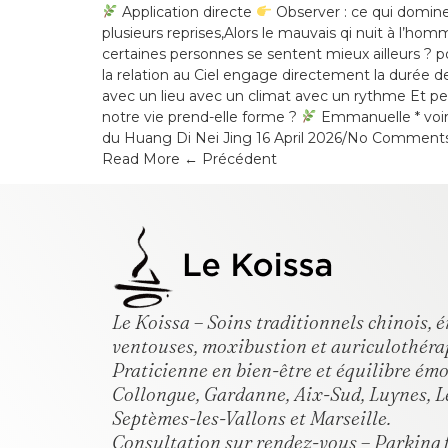
Application directe
Observer : ce qui domine
plusieurs reprises,Alors le mauvais qi nuit à l’hom
certaines personnes se sentent mieux ailleurs ? 
la relation au Ciel engage directement la durée de
avec un lieu avec un climat avec un rythme Et pe
notre vie prend-elle forme ?
Emmanuelle * voir 
du Huang Di Nei Jing 16 April 2026/No Comments S
Read More ← Précédent
Le Koissa – Soins traditionnels chinois,
ventouses, moxibustion et auriculothéra
Praticienne en bien-être et équilibre ém
Collongue, Gardanne, Aix-Sud, Luynes, L
Septèmes-les-Vallons et Marseille.
Consultation sur rendez-vous – Parking f