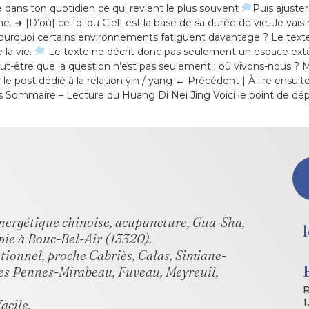
 dans ton quotidien ce qui revient le plus souvent
Puis ajuster
me. ➜ [D’où] ce [qi du Ciel] est la base de sa durée de vie. Je vai
pourquoi certains environnements fatiguent davantage ? Le text
 la vie.
Le texte ne décrit donc pas seulement un espace extérieu
ut-être que la question n’est pas seulement : où vivons-nous ? 
le post dédié à la relation yin / yang ← Précédent | À lire ensu
ommaire – Lecture du Huang Di Nei Jing Voici le point de départ
 énergétique chinoise, acupuncture, Gua-Sha,
pie à Bouc-Bel-Air (13320).
otionnel, proche Cabriès, Calas, Simiane-
es Pennes-Mirabeau, Fuveau, Meyreuil,
R
1
acile.