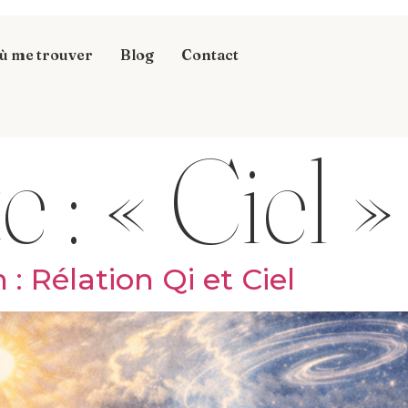
ù me trouver
Blog
Contact
e :
« Ciel »
: Rélation Qi et Ciel