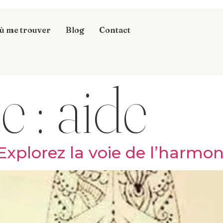
ù me trouver
Blog
Contact
e :
aide
Explorez la voie de l’harmon