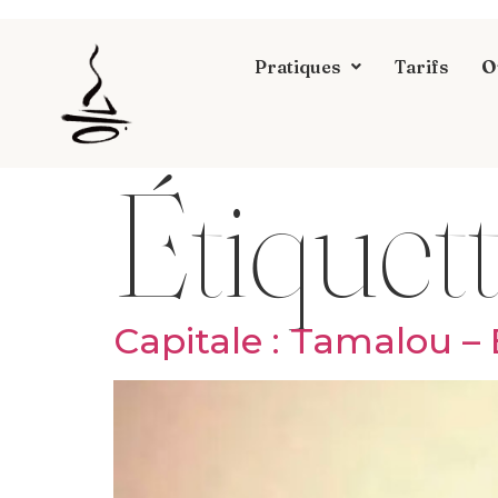
Pratiques
Tarifs
O
Étiquett
Capitale : Tamalou – 