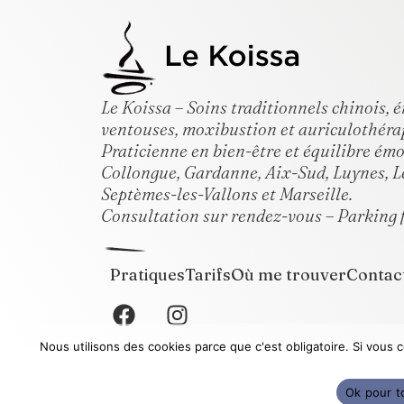
Le Koissa – Soins traditionnels chinois,
ventouses, moxibustion et auriculothéra
Praticienne en bien-être et équilibre ém
Collongue, Gardanne, Aix-Sud, Luynes, L
Septèmes-les-Vallons et Marseille.
Consultation sur rendez-vous – Parking f
Pratiques
Tarifs
Où me trouver
Contac
Nous utilisons des cookies parce que c'est obligatoire. Si vous 
© 2026 Le Koissa. Tous droits réservés.
Ok pour t