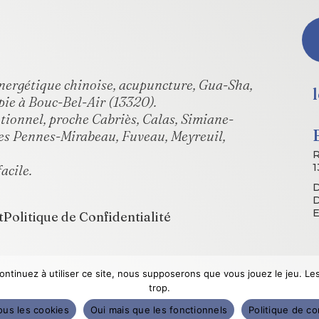
 énergétique chinoise, acupuncture, Gua-Sha,
pie à Bouc-Bel-Air (13320).
otionnel, proche Cabriès, Calas, Simiane-
es Pennes-Mirabeau, Fuveau, Meyreuil,
R
1
acile.
D
D
E
t
Politique de Confidentialité
continuez à utiliser ce site, nous supposerons que vous jouez le jeu. L
trop.
S
ous les cookies
Oui mais que les fonctionnels
Politique de co