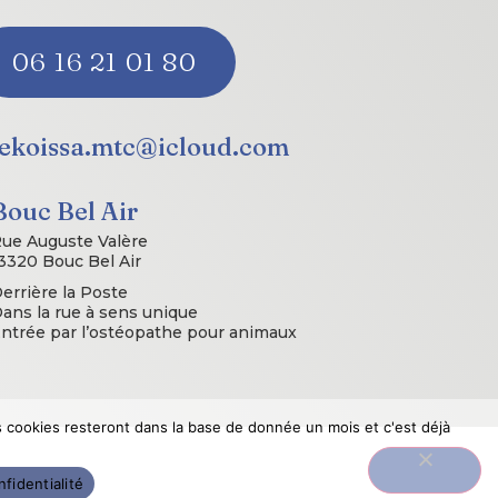
06 16 21 01 80
lekoissa.mtc@icloud.com
Bouc Bel Air
ue Auguste Valère
3320 Bouc Bel Air
errière la Poste
ans la rue à sens unique
ntrée par l’ostéopathe pour animaux
es cookies resteront dans la base de donnée un mois et c'est déjà
ite conçu et géré par
Le Koissa
nfidentialité